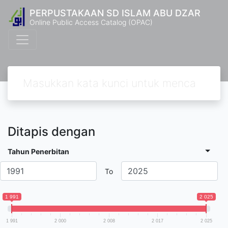
PERPUSTAKAAN SD ISLAM ABU DZAR
Online Public Access Catalog (OPAC)
Ditapis dengan
Tahun Penerbitan
To
1 991
2 025
1 991
2 000
2 008
2 017
2 025