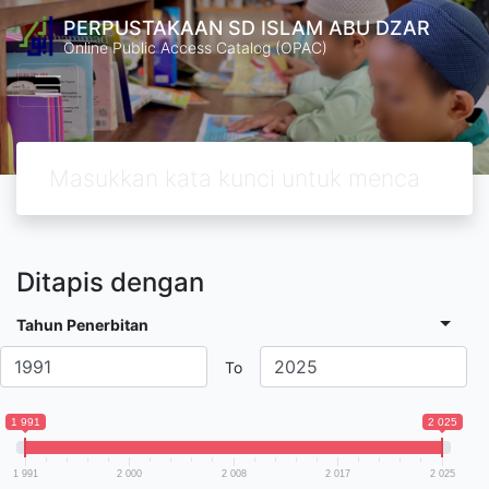
PERPUSTAKAAN SD ISLAM ABU DZAR
Online Public Access Catalog (OPAC)
Ditapis dengan
Tahun Penerbitan
To
1 991
2 025
1 991
2 000
2 008
2 017
2 025