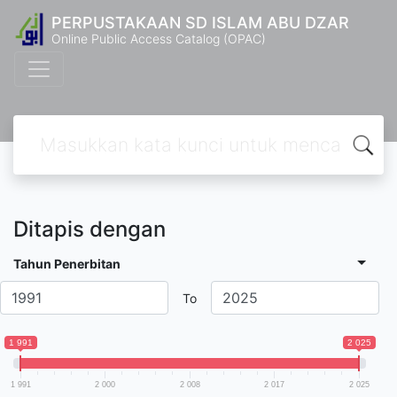
PERPUSTAKAAN SD ISLAM ABU DZAR
Online Public Access Catalog (OPAC)
Ditapis dengan
Tahun Penerbitan
To
1 991
2 025
1 991
2 000
2 008
2 017
2 025